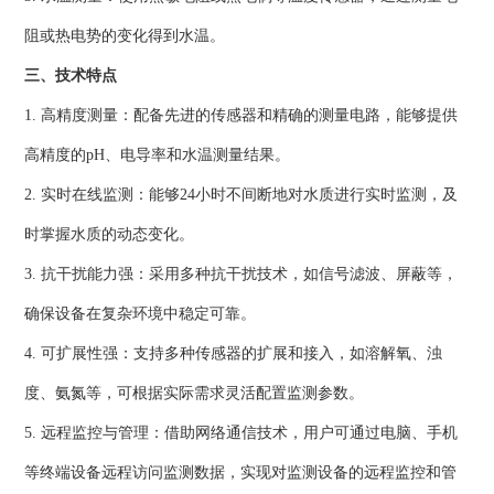
阻或热电势的变化得到水温。
三、技术特点
1. 高精度测量：配备先进的传感器和精确的测量电路，能够提供
高精度的pH、电导率和水温测量结果。
2. 实时在线监测：能够24小时不间断地对水质进行实时监测，及
时掌握水质的动态变化。
3. 抗干扰能力强：采用多种抗干扰技术，如信号滤波、屏蔽等，
确保设备在复杂环境中稳定可靠。
4. 可扩展性强：支持多种传感器的扩展和接入，如溶解氧、浊
度、氨氮等，可根据实际需求灵活配置监测参数。
5. 远程监控与管理：借助网络通信技术，用户可通过电脑、手机
等终端设备远程访问监测数据，实现对监测设备的远程监控和管