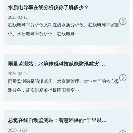
水质电导率在线分析仪你了解多少？
2025-02-12
在线电导率分析仪又称在线水质分析仪、在线电导率监测
仪、水质电导率分析仪，在线电导···
雨量监测站：水境传感科技赋能防汛减灾 守护民生安全
2026-02-09
雨量监测站是防汛减灾、水资源管理、农业生产的核心监
测装备，能实时精准捕捉降雨量变···
总氮在线自动监测站：智慧环保的“千里眼”与“最强大脑”！
2025-11-21