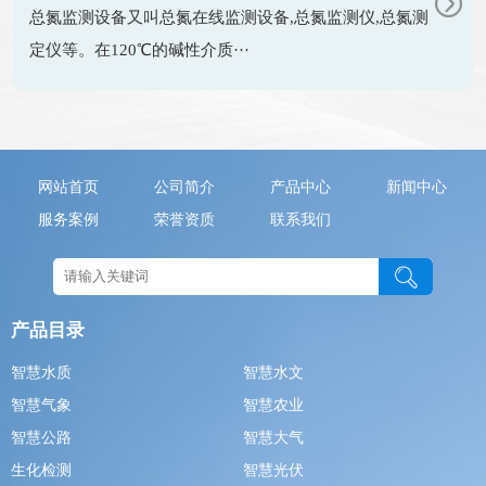
总氮监测设备又叫总氮在线监测设备,总氮监测仪,总氮测
定仪等。在120℃的碱性介质···
网站首页
公司简介
产品中心
新闻中心
服务案例
荣誉资质
联系我们
产品目录
智慧水质
智慧水文
智慧气象
智慧农业
智慧公路
智慧大气
生化检测
智慧光伏