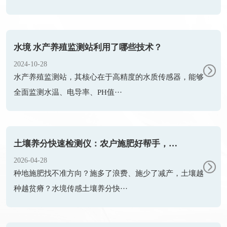
水境 水产养殖监测站利用了哪些技术？
2024-10-28
水产养殖监测站​，其核心在于高精度的水质传感器，能够
全面监测水温、电导率、PH值···
土壤养分快速检测仪：农户施肥好帮手，精准补肥不浪费
2026-04-28
种地施肥找不准方向？施多了浪费、施少了减产，土壤越
种越贫瘠？水境传感​土壤养分快···