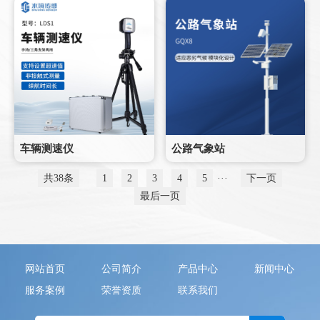
车辆测速仪
公路气象站
共38条
1
2
3
4
5
···
下一页
最后一页
网站首页
公司简介
产品中心
新闻中心
服务案例
荣誉资质
联系我们