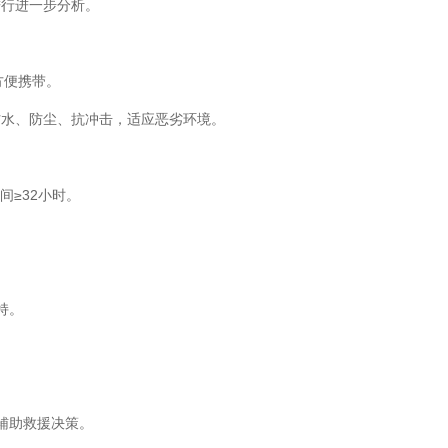
进行进一步分析。
方便携带。
，防水、防尘、抗冲击，适应恶劣环境。
间≥32小时。
持。
辅助救援决策。