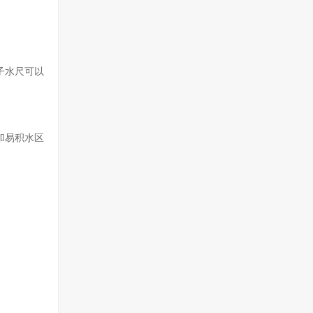
子水尺可以
和易积水区