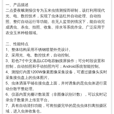
一、产品描述
二点委夜蛾测报仪专为玉米虫情测报而研制，该灯利用现代
光、电、数控技术，实现了虫体远红外自动处理、自动拍
照、整灯自动运行等功能。在无人监管的情况下，能自动完
成诱虫、杀虫、拍照、收集、排水等系统作业。广泛应用于
农业玉米种植领域。
二、性能特点
1、整体结构采用不锈钢喷塑外壳设计。
2、采用光、电、数控技术，自动控制。
3、彩色7寸中文液晶LCD电容触摸屏操作；可分时段设置和
控制，自动拍照和手动拍照均可；Android系统智能控制。
4、测报灯内置1200W像素图像采集设备，可通过摄像头实时
采集接虫盘上的虫体图片。
5、虫体洒落平铺在接虫盘上面，并对诱集的昆虫虫体进行震
动分散平整处理。
6、仪器内置光栅计数装置（非图像识别计数），可以实时记
录虫子数量并上传至平台。
7、具有自动清扫功能，可将拍摄完毕的昆虫虫体扫离拍摄区
域，进入虫体收集仓。