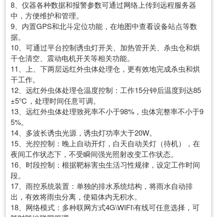
8、仪器各种数据和报警参数可通过网络上传到远程服务器
中，方便维护和管理。
9、内置GPS和北斗定位功能，在地图中查看设备站点等数
据。
10、可通过平台控制诱虫灯开关、加热管开关、杀虫仓和烘
干仓清空、震动电机开关等相关功能。
11、上、下两层远红外虫体处理仓，更有效地完成杀虫和烘
干工作。
12、远红外虫体处理仓温度控制：工作15分钟后温度到达85
±5℃，处理时间任意可调。
13、远红外虫体处理致死率不小于98%，虫体完整率不小于9
5%。
14、多波长诱虫光源，诱虫灯功率大于20W。
15、光控控制：晚上自动开灯，白天自动关灯（待机），在
夜间工作状态下，不受瞬间强光照射改变工作状态。
16、时段控制：根据靶标害虫生活习性规律，设定工作时间
段。
17、雨控系统装置：单独的排水系统结构，将雨水自动排
出，有效将雨虫分离，使箱体内无积水。
18、网络模式：多种联网方式4G\WIFI\有线可任意选择，可